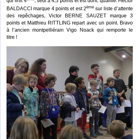
qui finit 4
, seul à 4,5 points et est donc qualifié.
Hector
ème
BALDACCI marque 4 points
et est 2
sur liste d’attente
des repêchages, Victor BERNE SAUZET marque 3
points et Matthieu RITTLING repart avec un point.
Bravo
à l’ancien montpelliérain Vigo Noack qui remporte le
titre !