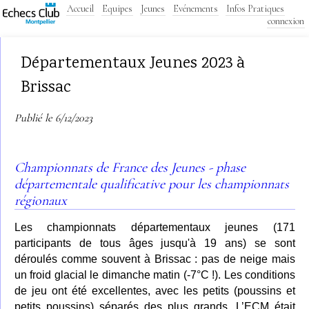
Accueil
Equipes
Jeunes
Evénements
Infos Pratiques
connexion
Départementaux Jeunes 2023 à
Brissac
Publié le 6/12/2023
Championnats de France des Jeunes - phase
départementale qualificative pour les championnats
régionaux
Les championnats départementaux jeunes (171
participants de tous âges jusqu'à 19 ans) se sont
déroulés comme souvent à Brissac : pas de neige mais
un froid glacial le dimanche matin (-7°C !). Les conditions
de jeu ont été excellentes, avec les petits (poussins et
petits poussins) séparés des plus grands. L’ECM était