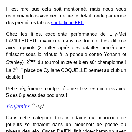
Il est rare que cela soit mentionné, mais nous vous
recommandons vivement de lire le détail ronde par ronde
des premières tables
sur la fiche FFÉ
.
Chez les filles, excellente performance de Lily-Mei
LAVILLEDIEU, invaincue dans ce tournoi très difficile
avec 5 points (2 nulles après des batailles homériques
finissant sous la minute à la pendule contre Yohann et
ème
Stanley), 2
du tournoi mixte et bien sûr championne !
ème
La 2
place de Cyliane COQUELLE permet au club un
doublé !
Belle hégémonie montpelliéraine chez les minimes avec
5 des 6 places des podiums !
Benjamins
(U14)
Dans cette catégorie très incertaine où beaucoup de
joueurs se tenaient dans un mouchoir de poche au
niveau des elo, Oscar DAIEN finit vice-champion avec