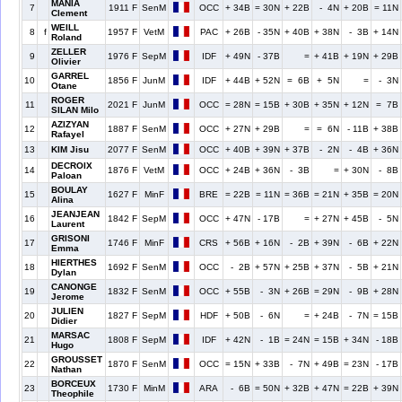
MANIA
7
1911 F
SenM
OCC
+ 34B
= 30N
+ 22B
- 4N
+ 20B
= 11N
Clement
WEILL
8
f
1957 F
VetM
PAC
+ 26B
- 35N
+ 40B
+ 38N
- 3B
+ 14N
Roland
ZELLER
9
1976 F
SepM
IDF
+ 49N
- 37B
=
+ 41B
+ 19N
+ 29B
Olivier
GARREL
10
1856 F
JunM
IDF
+ 44B
+ 52N
= 6B
+ 5N
=
- 3N
Otane
ROGER
11
2021 F
JunM
OCC
= 28N
= 15B
+ 30B
+ 35N
+ 12N
= 7B
SILAN Milo
AZIZYAN
12
1887 F
SenM
OCC
+ 27N
+ 29B
=
= 6N
- 11B
+ 38B
Rafayel
13
KIM Jisu
2077 F
SenM
OCC
+ 40B
+ 39N
+ 37B
- 2N
- 4B
+ 36N
DECROIX
14
1876 F
VetM
OCC
+ 24B
+ 36N
- 3B
=
+ 30N
- 8B
Paloan
BOULAY
15
1627 F
MinF
BRE
= 22B
= 11N
= 36B
= 21N
+ 35B
= 20N
Alina
JEANJEAN
16
1842 F
SepM
OCC
+ 47N
- 17B
=
+ 27N
+ 45B
- 5N
Laurent
GRISONI
17
1746 F
MinF
CRS
+ 56B
+ 16N
- 2B
+ 39N
- 6B
+ 22N
Emma
HIERTHES
18
1692 F
SenM
OCC
- 2B
+ 57N
+ 25B
+ 37N
- 5B
+ 21N
Dylan
CANONGE
19
1832 F
SenM
OCC
+ 55B
- 3N
+ 26B
= 29N
- 9B
+ 28N
Jerome
JULIEN
20
1827 F
SepM
HDF
+ 50B
- 6N
=
+ 24B
- 7N
= 15B
Didier
MARSAC
21
1808 F
SepM
IDF
+ 42N
- 1B
= 24N
= 15B
+ 34N
- 18B
Hugo
GROUSSET
22
1870 F
SenM
OCC
= 15N
+ 33B
- 7N
+ 49B
= 23N
- 17B
Nathan
BORCEUX
23
1730 F
MinM
ARA
- 6B
= 50N
+ 32B
+ 47N
= 22B
+ 39N
Theophile