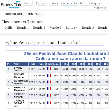
Accueil
Equipes
Jeunes
Evénements
Infos Pratiques
connexion
Informations
Inscription
Classement et Résultats
Grille
Ronde 1
Ronde 2
Ronde 3
Ronde 4
Ronde 5
Ronde 
29ème Festival Jean-Claude Loubatière !
29ème Festival Jean-Claude Loubatière 
Grille américaine après la ronde 7
Pl
Nom
Elo
Cat.
Fede
Ligue
R 1
R 2
R 3
R 4
R 5
R 6
SAURET
1
1992 F
SenM
OCC
+ 48B
+ 21N
+ 35B
+ 3N
- 2B
+ 6N
Jordan
FISCHER
2
1924 F
SenM
PAC
+ 18N
+ 38B
+ 17N
+ 13B
+ 1N
- 4B
Thorange
COTONNEC
3
m
2258 F
SenM
IDF
+ 60N
+ 19B
+ 14N
- 1B
+ 8N
+ 10B
Melkior
HERAULT
4
2143 F
SenM
IDF
+ 31B
+ 25N
=
+ 7B
+ 13N
+ 2N
Theotime
PIERROT
5
2033 F
MinM
OCC
=
+ 28B
+ 46N
- 10B
+ 18N
+ 16B
Yohann
CHAROY-
6
GERARD
2116 F
SenM
OCC
+ 23N
+ 20B
= 10N
= 12B
+ 17N
- 1B
Leo