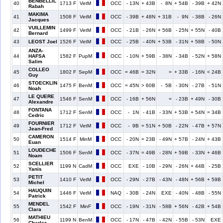
BENBELLIL
40
1713 F
VetM
OCC
- 13N
+ 43B
- 8N
+ 54B
- 39B
+ 42N
Rabah
MAKIMA
41
1508 F
VetM
OCC
- 39B
+ 48N
+ 31B
- 9N
- 38B
- 26N
Jacques
VUILLEMIN
42
1499 F
VetM
OCC
- 21B
- 26N
+ 56B
- 25N
+ 55N
- 40B
Bernard
43
LEOST Joel
1526 F
VetM
OCC
- 25B
- 40N
+ 53B
- 31N
+ 58B
- 50N
ANZA-
44
HAFSA
1582 F
PupM
OCC
- 10N
+ 59B
- 38N
- 34B
- 52N
+ 58N
Salim
COLLEO
45
1802 F
SepM
OCC
= 46B
= 32N
=
+ 33B
- 16N
< 24B
Guy
STOECKLIN
46
1475 F
BenM
OCC
= 45N
> 60B
- 5B
- 30N
- 27B
- 51N
Noah
LE QUERE
47
1546 F
SenM
OCC
- 16B
+ 56N
=
- 23B
+ 49N
- 30B
Alexandre
FONTANA
48
1712 F
SenM
OCC
- 1N
- 41B
- 33N
+ 53B
+ 54N
= 34B
Cedric
FOURNIER
49
1712 F
VetM
OCC
- 9B
= 51N
+ 50B
- 22N
- 47B
+ 57N
Jean-Fred
CAMERON
50
1514 F
MinM
OCC
- 20N
= 23B
- 49N
+ 57B
- 24N
+ 43B
Euan
LOUDECHE
51
1506 F
SenM
OCC
- 37N
= 49B
- 28N
+ 59B
- 33N
+ 46B
Noam
SCELLIER
52
1199 N
CadM
OCC
EXE
- 10B
- 29N
- 26N
+ 44B
- 25B
Yanis
PETIT
53
1410 F
VetM
OCC
- 29N
- 27B
- 43N
- 48N
+ 56B
+ 59B
Michel
HAUQUIN
54
1446 F
VetM
NAQ
- 30B
- 24N
EXE
- 40N
- 48B
- 55N
Patrick
MENDEL
55
1542 F
MinF
OCC
- 19N
- 31N
- 58B
+ 56N
- 42B
+ 54B
Clara
MATHIEU
56
1199 N
BenM
OCC
- 17N
- 47B
- 42N
- 55B
- 53N
EXE
Charles