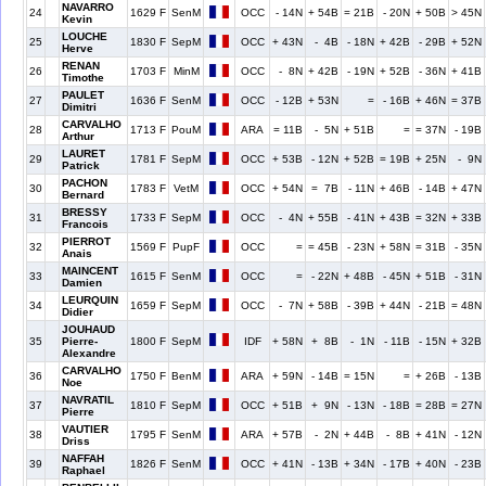
NAVARRO
24
1629 F
SenM
OCC
- 14N
+ 54B
= 21B
- 20N
+ 50B
> 45N
Kevin
LOUCHE
25
1830 F
SepM
OCC
+ 43N
- 4B
- 18N
+ 42B
- 29B
+ 52N
Herve
RENAN
26
1703 F
MinM
OCC
- 8N
+ 42B
- 19N
+ 52B
- 36N
+ 41B
Timothe
PAULET
27
1636 F
SenM
OCC
- 12B
+ 53N
=
- 16B
+ 46N
= 37B
Dimitri
CARVALHO
28
1713 F
PouM
ARA
= 11B
- 5N
+ 51B
=
= 37N
- 19B
Arthur
LAURET
29
1781 F
SepM
OCC
+ 53B
- 12N
+ 52B
= 19B
+ 25N
- 9N
Patrick
PACHON
30
1783 F
VetM
OCC
+ 54N
= 7B
- 11N
+ 46B
- 14B
+ 47N
Bernard
BRESSY
31
1733 F
SepM
OCC
- 4N
+ 55B
- 41N
+ 43B
= 32N
+ 33B
Francois
PIERROT
32
1569 F
PupF
OCC
=
= 45B
- 23N
+ 58N
= 31B
- 35N
Anais
MAINCENT
33
1615 F
SenM
OCC
=
- 22N
+ 48B
- 45N
+ 51B
- 31N
Damien
LEURQUIN
34
1659 F
SepM
OCC
- 7N
+ 58B
- 39B
+ 44N
- 21B
= 48N
Didier
JOUHAUD
35
Pierre-
1800 F
SepM
IDF
+ 58N
+ 8B
- 1N
- 11B
- 15N
+ 32B
Alexandre
CARVALHO
36
1750 F
BenM
ARA
+ 59N
- 14B
= 15N
=
+ 26B
- 13B
Noe
NAVRATIL
37
1810 F
SepM
OCC
+ 51B
+ 9N
- 13N
- 18B
= 28B
= 27N
Pierre
VAUTIER
38
1795 F
SenM
ARA
+ 57B
- 2N
+ 44B
- 8B
+ 41N
- 12N
Driss
NAFFAH
39
1826 F
SenM
OCC
+ 41N
- 13B
+ 34N
- 17B
+ 40N
- 23B
Raphael