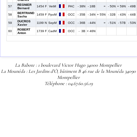
REGNIER
57
1454 F
VetM
PAC
- 38N
- 18B
=
- 50N
+ 59N
- 49B
Bernard
BERTRAND
58
1459 F
PpoM
OCC
- 35B
- 34N
+ 55N
- 32B
- 43N
- 44B
Sacha
DUCROS
59
1199 N
SepM
OCC
- 36B
- 44N
=
- 51N
- 57B
- 53N
Xavier
ROBERT
60
1739 F
CadM
OCC
- 3B
< 46N
Anton
La Babote : 1 boulevard Victor Hugo 34000 Montpellier
La Mounéda : Les Jardins d’Ô, bâtiment B 46 rue de la Mounéda 34090
Montpellier
Téléphone : 04.67.60.56.19