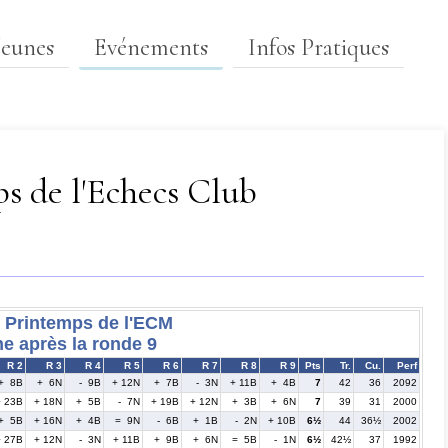
Jeunes
Evénements
Infos Pratiques
s de l'Echecs Club
e Printemps de l'ECM
ne après la ronde 9
R 2
R 3
R 4
R 5
R 6
R 7
R 8
R 9
Pts
Tr.
Cu.
Perf
+ 8B
+ 6N
- 9B
+ 12N
+ 7B
- 3N
+ 11B
+ 4B
7
42
36
2092
+ 23B
+ 18N
+ 5B
- 7N
+ 19B
+ 12N
+ 3B
+ 6N
7
39
31
2000
+ 5B
+ 16N
+ 4B
= 9N
- 6B
+ 1B
- 2N
+ 10B
6½
44
36½
2002
+ 27B
+ 12N
- 3N
+ 11B
+ 9B
+ 6N
= 5B
- 1N
6½
42½
37
1992