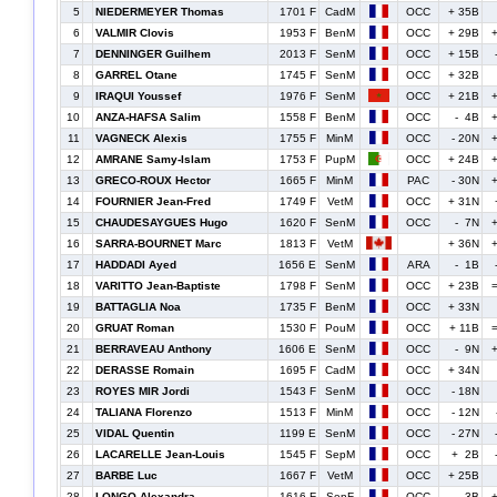
5
NIEDERMEYER Thomas
1701 F
CadM
OCC
+ 35B
6
VALMIR Clovis
1953 F
BenM
OCC
+ 29B
7
DENNINGER Guilhem
2013 F
SenM
OCC
+ 15B
8
GARREL Otane
1745 F
SenM
OCC
+ 32B
9
IRAQUI Youssef
1976 F
SenM
OCC
+ 21B
10
ANZA-HAFSA Salim
1558 F
BenM
OCC
- 4B
11
VAGNECK Alexis
1755 F
MinM
OCC
- 20N
12
AMRANE Samy-Islam
1753 F
PupM
OCC
+ 24B
13
GRECO-ROUX Hector
1665 F
MinM
PAC
- 30N
14
FOURNIER Jean-Fred
1749 F
VetM
OCC
+ 31N
15
CHAUDESAYGUES Hugo
1620 F
SenM
OCC
- 7N
16
SARRA-BOURNET Marc
1813 F
VetM
+ 36N
17
HADDADI Ayed
1656 E
SenM
ARA
- 1B
18
VARITTO Jean-Baptiste
1798 F
SenM
OCC
+ 23B
19
BATTAGLIA Noa
1735 F
BenM
OCC
+ 33N
20
GRUAT Roman
1530 F
PouM
OCC
+ 11B
21
BERRAVEAU Anthony
1606 E
SenM
OCC
- 9N
22
DERASSE Romain
1695 F
CadM
OCC
+ 34N
23
ROYES MIR Jordi
1543 F
SenM
OCC
- 18N
24
TALIANA Florenzo
1513 F
MinM
OCC
- 12N
25
VIDAL Quentin
1199 E
SenM
OCC
- 27N
26
LACARELLE Jean-Louis
1545 F
SepM
OCC
+ 2B
27
BARBE Luc
1667 F
VetM
OCC
+ 25B
28
LONGO Alexandra
1616 F
SenF
OCC
- 3B