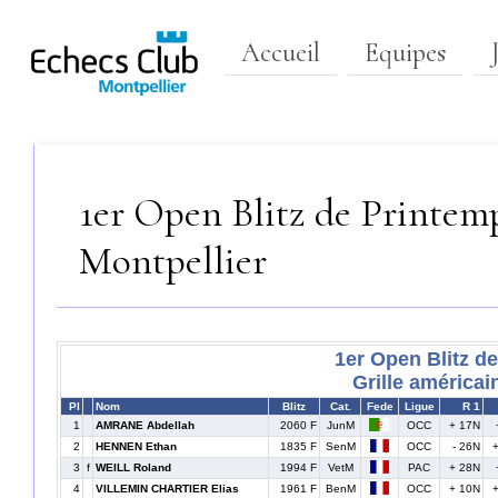
Accueil
Equipes
1er Open Blitz de Printemp
Montpellier
1er Open Blitz d
Grille américai
Pl
Nom
Blitz
Cat.
Fede
Ligue
R 1
1
AMRANE Abdellah
2060 F
JunM
OCC
+ 17N
2
HENNEN Ethan
1835 F
SenM
OCC
- 26N
3
f
WEILL Roland
1994 F
VetM
PAC
+ 28N
4
VILLEMIN CHARTIER Elias
1961 F
BenM
OCC
+ 10N