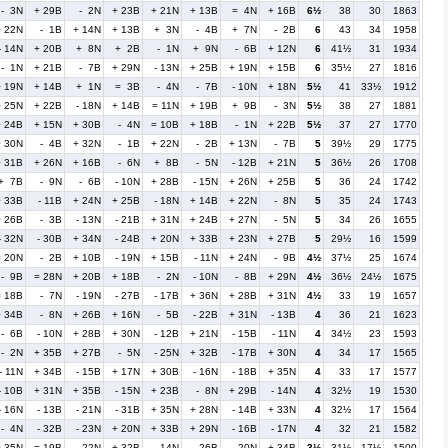
- 3N
+ 29B
- 2N
+ 23B
+ 21N
+ 13B
= 4N
+ 16B
6½
38
30
1863
+ 22N
- 1B
+ 14N
+ 13B
+ 3N
- 4B
+ 7N
- 2B
6
43
34
1958
- 14N
+ 20B
+ 8N
+ 2B
- 1N
+ 9N
- 6B
+ 12N
6
41½
31
1934
- 1N
+ 21B
- 7B
+ 29N
- 13N
+ 25B
+ 19N
+ 15B
6
35½
27
1816
+ 19N
+ 14B
+ 1N
= 3B
- 4N
- 7B
- 10N
+ 18N
5½
41
33½
1912
+ 25N
+ 22B
- 18N
+ 14B
= 11N
+ 19B
+ 9B
- 3N
5½
38
27
1881
+ 24B
+ 15N
+ 30B
- 4N
= 10B
+ 18B
- 1N
+ 22B
5½
37
27
1770
+ 30N
- 4B
+ 32N
- 1B
+ 22N
- 2B
+ 13N
- 7B
5
39½
29
1775
+ 31B
+ 26N
+ 16B
- 6N
+ 8B
- 5N
- 12B
+ 21N
5
36½
26
1708
+ 7B
- 9N
- 6B
- 10N
+ 28B
- 15N
+ 26N
+ 25B
5
36
24
1742
+ 33B
- 11B
+ 24N
+ 25B
- 18N
+ 14B
+ 22N
- 8N
5
35
24
1743
+ 26B
- 3B
- 13N
- 21B
+ 31N
+ 24B
+ 27N
- 5N
5
34
26
1655
- 32N
- 30B
+ 34N
- 24B
+ 20N
+ 33B
+ 23N
+ 27B
5
29½
16
1599
= 20N
- 2B
+ 10B
- 19N
+ 15B
- 11N
+ 24N
- 9B
4½
37½
25
1674
- 9B
= 28N
+ 20B
+ 18B
- 2N
- 10N
- 8B
+ 29N
4½
36½
24½
1675
= 18B
- 7N
- 19N
- 27B
- 17B
+ 36N
+ 28B
+ 31N
4½
33
19
1657
+ 34B
- 8N
+ 26B
+ 16N
- 5B
- 22B
+ 31N
- 13B
4
36
21
1623
- 6B
- 10N
+ 28B
+ 30N
- 12B
+ 21N
- 15B
- 11N
4
34½
23
1593
- 2N
+ 35B
+ 27B
- 5N
- 25N
+ 32B
- 17B
+ 30N
4
34
17
1565
- 11N
+ 34B
- 15B
+ 17N
+ 30B
- 16N
- 18B
+ 35N
4
33
17
1577
- 10B
+ 31N
+ 35B
- 15N
+ 23B
- 8N
+ 29B
- 14N
4
32½
19
1530
- 16N
- 13B
- 21N
- 31B
+ 35N
+ 28N
- 14B
+ 33N
4
32½
17
1564
- 4N
- 32B
- 23N
+ 20N
+ 33B
+ 29N
- 16B
- 17N
4
32
21
1582
+ 35N
= 19B
- 22N
+ 32B
- 14N
- 26B
- 20N
+ 34B
3½
31½
17½
1500