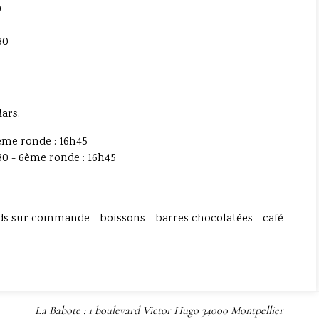
0
30
ars.
3ème ronde : 16h45
30 - 6ème ronde : 16h45
ds sur commande - boissons - barres chocolatées - café -
La Babote : 1 boulevard Victor Hugo 34000 Montpellier