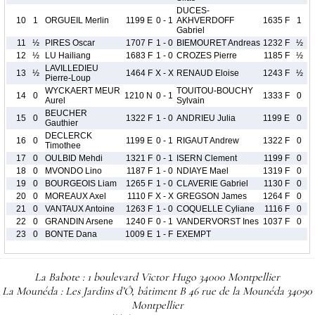
DUCES-
10
1
ORGUEIL Merlin
1199 E
0 - 1
AKHVERDOFF
1635 F
1
Gabriel
11
½
PIRES Oscar
1707 F
1 - 0
BIEMOURET Andreas
1232 F
½
12
½
LU Hailiang
1683 F
1 - 0
CROZES Pierre
1185 F
½
LAVILLEDIEU
13
½
1464 F
X - X
RENAUD Eloise
1243 F
½
Pierre-Loup
WYCKAERT MEUR
TOUITOU-BOUCHY
14
0
1210 N
0 - 1
1333 F
0
Aurel
Sylvain
BEUCHER
15
0
1322 F
1 - 0
ANDRIEU Julia
1199 E
0
Gauthier
DECLERCK
16
0
1199 E
0 - 1
RIGAUT Andrew
1322 F
0
Timothee
17
0
OULBID Mehdi
1321 F
0 - 1
ISERN Clement
1199 F
0
18
0
MVONDO Lino
1187 F
1 - 0
NDIAYE Mael
1319 F
0
19
0
BOURGEOIS Liam
1265 F
1 - 0
CLAVERIE Gabriel
1130 F
0
20
0
MOREAUX Axel
1110 F
X - X
GREGSON James
1264 F
0
21
0
VANTAUX Antoine
1263 F
1 - 0
COQUELLE Cyliane
1116 F
0
22
0
GRANDIN Arsene
1240 F
0 - 1
VANDERVORST Ines
1037 F
0
23
0
BONTE Dana
1009 E
1 - F
EXEMPT
La Babote : 1 boulevard Victor Hugo 34000 Montpellier
La Mounéda : Les Jardins d’Ô, bâtiment B 46 rue de la Mounéda 34090
Montpellier