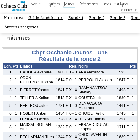
Accueil
Equipes
Jeunes
Evénements
Infos Pratiques
connexion
Minimes
Grille Américaine
Ronde 1
Ronde 2
Ronde 3
Rond
Autres Catégories
minimes
Chpt Occitanie Jeunes - U16
Résultats de la ronde 2
Ech.
Pts
Blancs
Res.
Noirs
Pts
1
1
DAUDE Alexandre
1908 F
1 - 0
ARA Alexandre
1593 F
1
ODONI-
2
1
1614 F
0 - 1
PERROUIN Alexian
1847 F
1
RUFFENACH Yann
RAMANANTSOA
3
1
PIERROT Yohann
1841 F
X - X
1493 F
1
Stanley
4
1
TELLERIA Kelian
1513 F
X - X
COUET Justin
1839 F
1
DENACLARA
5
1
BERTHOU Jules
1781 F
1 - 0
1461 F
1
Maxence
6
1
ROBERT Anton
1454 F
0 - 1
CHOISET Arthur
1745 F
1
7
1
FESIGNY Oceane
1728 F
X - X
RENAN Timothe
1397 F
1
MASSAL-SOLTAN
EBRARD-DULAC
8
1
1382 F
0 - 1
1711 F
1
Sina
Leopold
CHOC-AVENTIN
9
1
PECHARMAN Theo
1344 F
X - X
1689 F
1
Silas