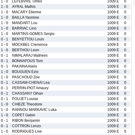
1 - 0
LEFEBVRE Timeo
1009 E
0
1 - 0
AYRAL Mathis
1009 E
0
1 - 0
MACARY Etienne
1009 E
0
1 - 0
BAILLA Yasmine
1009 E
0
1 - 0
MANDART Lou
1009 E
0
1 - 0
BARRIAC Lino
1009 E
0
1 - 0
MARTINS-GOMES Sergio
1009 E
0
0 - 1
BENYETTOU Louis
1009 E
0
1 - 0
MOCKBEL Clemence
1009 E
0
1 - 0
BERTHOU Leon
1009 E
0
0 - 1
NIMALARAJ Mathees
1009 E
0
0 - 1
BONNAFOUS Tom
1009 E
0
0 - 1
PAKAINA Aselo
1009 E
0
1 - 0
BOUGUEN Ezio
1009 E
0
1 - 0
PASCHOUD Zoe
1009 E
0
0 - 1
CASSAM-CHENAI Lea
1009 E
0
0 - 1
PERRIN-PIOT Amaury
1009 E
0
0 - 1
CHASSANY Oihan
1009 E
0
0 - 1
POUJET Louise
1009 E
0
1 - 0
CHIEZE Theodore
1009 E
0
1 - 0
RANNOU MARKAVIC Luka
1009 E
0
1 - 0
COPET Gabin
1009 E
0
0 - 1
RIBON Benjamin
1009 E
0
0 - 1
COTTRON Lenzo
1009 E
0
1 - 0
RODRIGUES Lise
1009 E
0