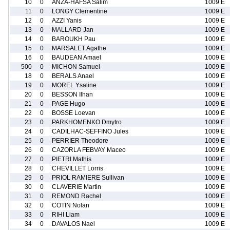
10
0
ANZA-HAFSA Salim
1009 E
11
0
LONGY Clementine
1009 E
12
0
AZZI Yanis
1009 E
13
0
MALLARD Jan
1009 E
14
0
BAROUKH Pau
1009 E
15
0
MARSALET Agathe
1009 E
16
0
BAUDEAN Amael
1009 E
500
0
MICHON Samuel
1009 E
18
0
BERALS Anael
1009 E
19
0
MOREL Ysaline
1009 E
20
0
BESSON Ilhan
1009 E
21
0
PAGE Hugo
1009 E
22
0
BOSSE Loevan
1009 E
23
0
PARKHOMENKO Dmytro
1009 E
24
0
CADILHAC-SEFFINO Jules
1009 E
25
0
PERRIER Theodore
1009 E
26
0
CAZORLA FEBVAY Maceo
1009 E
27
0
PIETRI Mathis
1009 E
28
0
CHEVILLET Lorris
1009 E
29
0
PRIOL RAMIERE Sullivan
1009 E
30
0
CLAVERIE Martin
1009 E
31
0
REMOND Rachel
1009 E
32
0
COTIN Nolan
1009 E
33
0
RIHI Liam
1009 E
34
0
DAVALOS Nael
1009 E