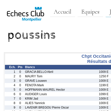
Accueil
Equipes
poussins
Chpt Occitani
Résultats d
Ech.
Pts
Blancs
1
0
GRACIA BELLO Abril
1009 E
2
0
MAURY Tom
1250 F
3
0
GRAVE Louwen
1009 E
4
0
FENOTA Mark
1199 E
5
0
HOFFMANN MAUREL Hector
1009 E
6
0
AUDIGER Louis
1099 E
7
0
KRIM Jad
1009 E
8
0
ALIES Yannick
1009 E
9
0
LAVENIR BREGOU Pierre Oscar
1009 E